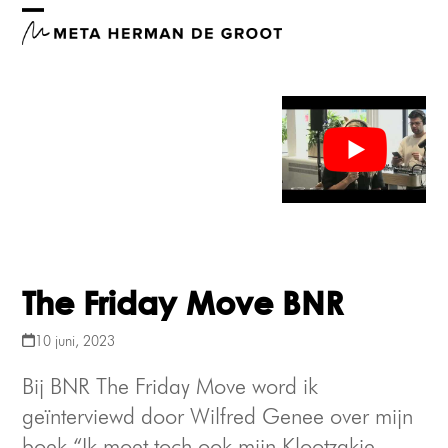
Skip
Open
Close
to
mobile
mobile
content
menu
menu
The Friday Move BNR
10 juni, 2023
Bij BNR The Friday Move word ik
geïnterviewd door Wilfred Genee over mijn
boek “Ik moet toch ook mijn Klootzakje