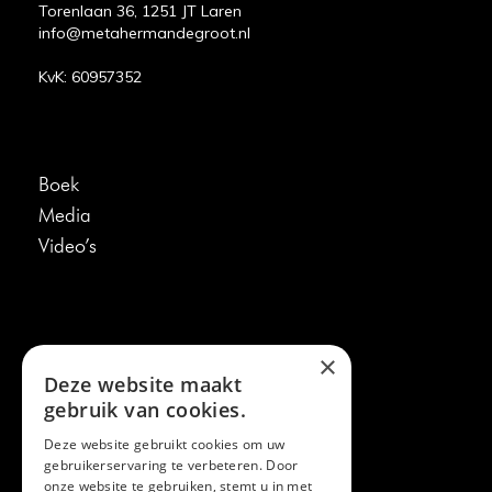
Torenlaan 36, 1251 JT Laren
info@metahermandegroot.nl
KvK: 60957352
Boek
Media
Video’s
×
Meta
Deze website maakt
Spreker
gebruik van cookies.
Contact
Deze website gebruikt cookies om uw
Algemene voorwaarden
gebruikerservaring te verbeteren. Door
onze website te gebruiken, stemt u in met