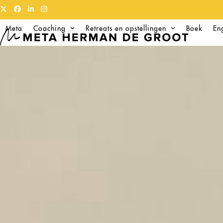
Skip
Twitter
Facebook
LinkedIn
Instagram
to
Meta
Coaching
Retreats en opstellingen
Boek
En
content