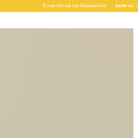
Bestel nu
‘Ik moet toch ook mijn klootzakje kwijt.'