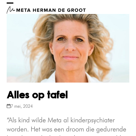
Skip
Open
Close
to
mobile
mobile
content
menu
menu
Alles op tafel
7 mei, 2024
“Als kind wilde Meta al kinderpsychiater
worden. Het was een droom die gedurende