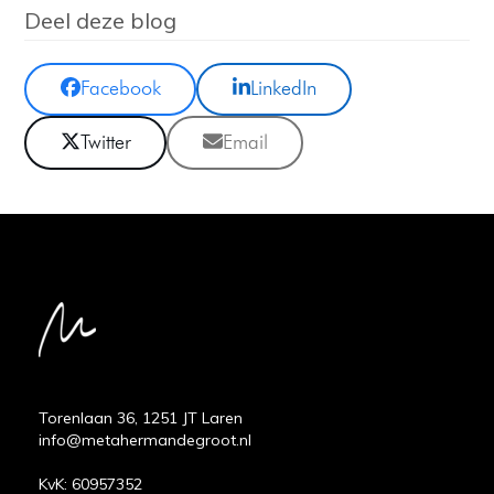
Deel deze blog
Facebook
LinkedIn
Twitter
Email
Torenlaan 36, 1251 JT Laren
info@metahermandegroot.nl
KvK: 60957352